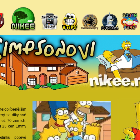
nejoblíbenějším
erý se díky své
e než 70 zemích.
li 23 cen Emmy
odinku poprvé