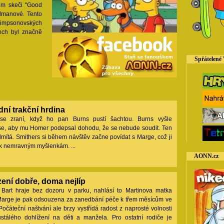
kém skeči "Good
lmanové. Tento
simpsonovských
ech byl značně
Spřátelené
ní trakční hrdina
e zraní, když ho pan Burns pustí šachtou. Burns vyšle
se, aby mu Homer podepsal dohodu, že se nebude soudit. Ten
dmítá. Smithers si během návštěv začne povídat s Marge, což ji
 k nemravným myšlenkám. ...
AONN.cz
zení dobře, doma nejlíp
 Bart hraje bez dozoru v parku, nahlásí to Martinova matka
. Marge je pak odsouzena za zanedbání péče k třem měsícům ve
Počáteční naštvání ale brzy vystřídá radost z naprosté volnosti
stálého dohlížení na děti a manžela. Pro ostatní rodiče je