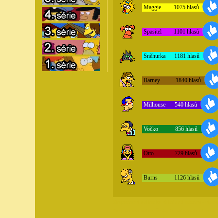
Simpsonovi online ke shlednuti zdarma - videa
Simpsonovi online česky ke shlednuti zdarma,