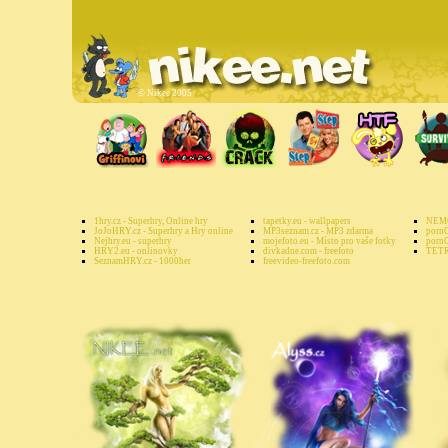
simpsonovi.nikee.net - Vše o Simpsonovi - videa, e
©
Nikee 2005
1hry.cz - Superhry, Online hry
tapetky.eu - wallpapers
NEMO
JoJoHRY.cz - Superhry a Hry online
MP3seznam.cz - MP3 zdarma
pornG
Nejhry.eu - superhry
mojefoto.eu - Místo pro vaše fotky
pornG
HRY2.eu - onlinovky
divkadne.com - freefoto
TETR
SeznamHRY.cz - 1000her
freevideo-freefoto.com