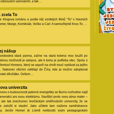
odsouzení varováním, a tak ...
 zcela To
e Kingova románu a podle něj vzniklých filmů “To” v hlavních
omer, Marge, Komiksák, Vočko a Carl. A samozřejmě Krus-To. ...
ej nášup
svobodná stará panna, začne na stará kolena moc toužit po
Jedinou možností je adopce, ale k tomu je potřeba otec. Spolu s
emluví Homera, který se aspoň na chvíli musí vydávat za jejího
. Nakonec všichni odlétají do Číny, kde je možno adoptovat
nské děvčátko. Ovšem ...
ova univerzita
voru o budoucnosti jaderné energetiky se Burns rozhodne najít
neratici pro svou elektrárnu. Navštíví proto svou alma mater –
e ale tak znechunec levičáckým směřováním univerzity, že se
e založit si vlastní. Jako učitele tam nažene zaměstnance
rny. Jenže Homer (k Lisině nelibosti) svým pedagogickým