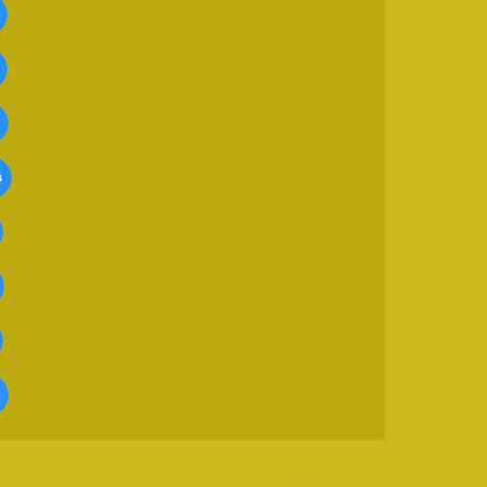
, Simpsonovi epizody, tapety na PC Simpsonovi online
 Simpsonovi epizody a Simpsonovi Tapety na PC, Hry Simpsonovi online