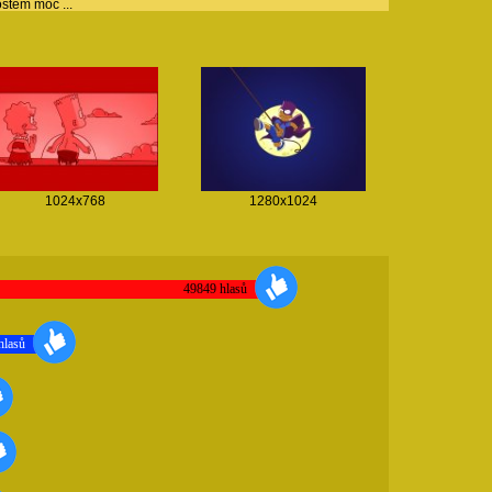
stem moc ...
1024x768
1280x1024