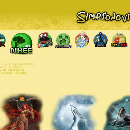
pizody, bonusy, hry, tapety na PC
HRY.cz - Superhry a 1001 hry
IF.cz - GIF animace
IF.de - GIF animation
ISYS.com - Válka médií