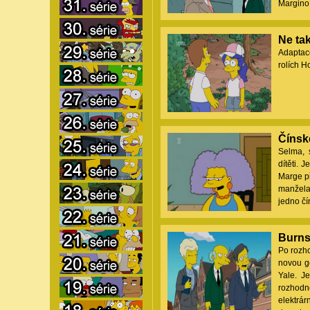
Margino 
Ne tak
Adaptac
rolích H
Čínsk
Selma, 
dítěti. 
Marge př
manžela
jedno čí
Burns
Po rozho
novou ge
Yale. J
rozhodn
elektrá