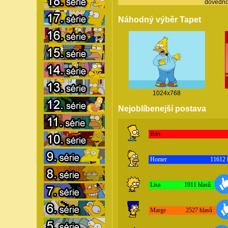
dovedno
Náhodný výběr Tapet
1024x768
Nejoblíbenejší postava