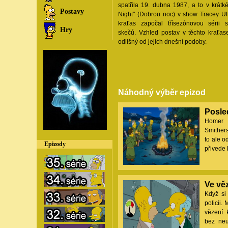
spatřila 19. dubna 1987, a to v krát
Postavy
Night" (Dobrou noc) v show Tracey Ul
kraťas započal třísezónovou sérii 
Hry
skečů. Vzhled postav v těchto kraťas
odlišný od jejich dnešní podoby.
Náhodný výběr epizod
Posled
Homer s
Smither
to ale o
Epizody
přivede
Ve vě
Když si
policii
vězení. 
bez neu