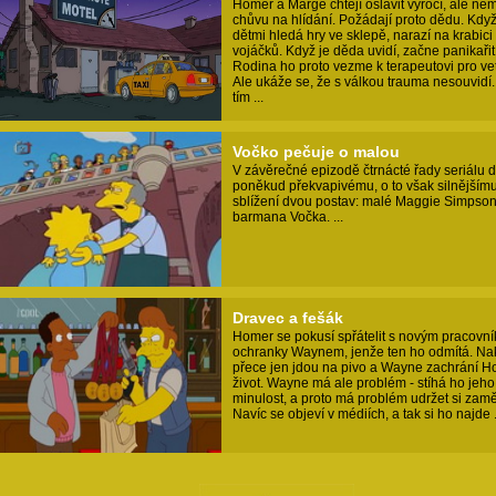
Homer a Marge chtějí oslavit výročí, ale nem
chůvu na hlídání. Požádají proto dědu. Když
dětmi hledá hry ve sklepě, narazí na krabici
vojáčků. Když je děda uvidí, začne panikařit
Rodina ho proto vezme k terapeutovi pro ve
Ale ukáže se, že s válkou trauma nesouvidí. 
tím ...
Vočko pečuje o malou
V závěrečné epizodě čtrnácté řady seriálu d
poněkud překvapivému, o to však silnějším
sblížení dvou postav: malé Maggie Simpso
barmana Vočka. ...
Dravec a fešák
Homer se pokusí spřátelit s novým pracovn
ochranky Waynem, jenže ten ho odmítá. N
přece jen jdou na pivo a Wayne zachrání H
život. Wayne má ale problém - stíhá ho jeho
minulost, a proto má problém udržet si zamě
Navíc se objeví v médiích, a tak si ho najde .