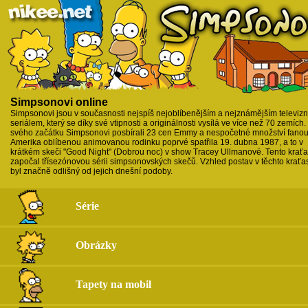
Simpsonovi online
Simpsonovi jsou v současnosti nejspíš nejoblíbenějším a nejznámějším televiz
seriálem, který se díky své vtipnosti a originálnosti vysílá ve více než 70 zemích
svého začátku Simpsonovi posbírali 23 cen Emmy a nespočetné množství fanou
Amerika oblíbenou animovanou rodinku poprvé spatřila 19. dubna 1987, a to v
krátkém skeči "Good Night" (Dobrou noc) v show Tracey Ullmanové. Tento krať
započal třísezónovou sérii simpsonovských skečů. Vzhled postav v těchto krať
byl značně odlišný od jejich dnešní podoby.
Série
Obrázky
Tapety na mobil