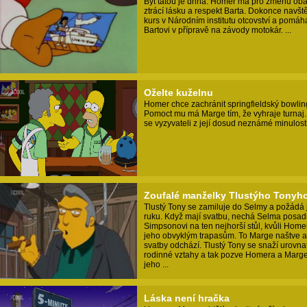
Být tátou je dřina. Homer má pro změnu oba
ztrácí lásku a respekt Barta. Dokonce navšt
kurs v Národním institutu otcovství a pomáh
Bartovi v přípravě na závody motokár. ...
Oželte kuželnu
Homer chce zachránit springfieldský bowlin
Pomoct mu má Marge tím, že vyhraje turnaj.
se vyzyvateli z její dosud neznámé minulosti.
Zoufalé manželky Tlustýho Tonyh
Tlustý Tony se zamiluje do Selmy a požádá j
ruku. Když mají svatbu, nechá Selma posadi
Simpsonovi na ten nejhorší stůl, kvůli Home
jeho obvyklým trapasům. To Marge naštve a
svatby odchází. Tlustý Tony se snaží urovna
rodinné vztahy a tak pozve Homera a Marg
jeho ...
Láska není hračka