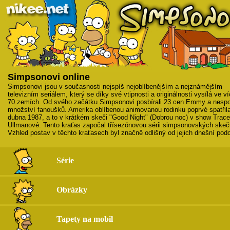
Simpsonovi online
Simpsonovi jsou v současnosti nejspíš nejoblíbenějším a nejznámějším
televizním seriálem, který se díky své vtipnosti a originálnosti vysílá ve v
70 zemích. Od svého začátku Simpsonovi posbírali 23 cen Emmy a nesp
množství fanoušků. Amerika oblíbenou animovanou rodinku poprvé spatřila
dubna 1987, a to v krátkém skeči "Good Night" (Dobrou noc) v show Trac
Ullmanové. Tento kraťas započal třísezónovou sérii simpsonovských skeč
Vzhled postav v těchto kraťasech byl značně odlišný od jejich dnešní pod
Série
Obrázky
Tapety na mobil