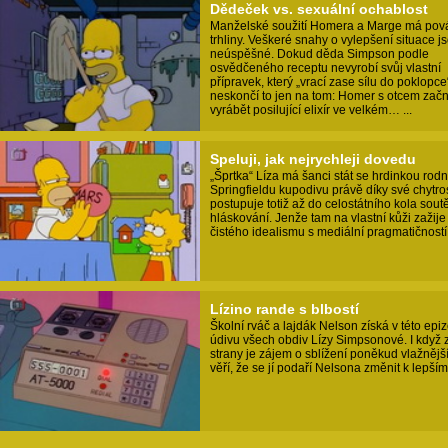
Dědeček vs. sexuální ochablost
Manželské soužití Homera a Marge má pová
trhliny. Veškeré snahy o vylepšení situace j
neúspěšné. Dokud děda Simpson podle
osvědčeného receptu nevyrobí svůj vlastní
přípravek, který „vrací zase sílu do poklopce
neskončí to jen na tom: Homer s otcem zač
vyrábět posilující elixír ve velkém… ...
Speluji, jak nejrychleji dovedu
„Šprtka“ Líza má šanci stát se hrdinkou rod
Springfieldu kupodivu právě díky své chytros
postupuje totiž až do celostátního kola sout
hláskování. Jenže tam na vlastní kůži zažije 
čistého idealismu s mediální pragmatičností. 
Lízino rande s blbostí
Školní rváč a lajdák Nelson získá v této epi
údivu všech obdiv Lízy Simpsonové. I když 
strany je zájem o sblížení poněkud vlažnější
věří, že se jí podaří Nelsona změnit k lepšímu