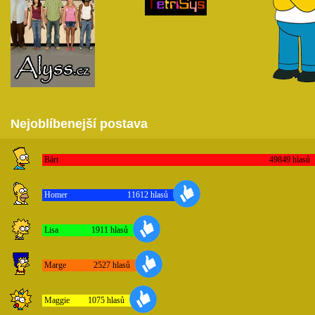
Nejoblíbenejší postava