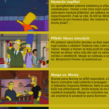
Homerův nepřítel
Do springfieldské jaderné elektrárny je přija
zaměstnanec. Homer s ním chce svým své
způsobem navázat přátelství, ale setkává se
nepochopením. A tak se zdá, že klíč ke štěst
úspěchu je pro Homera tabu. Ale nebývá to 
trochu jinak? ...
Příběh Vánoc minulých
Při zdobení vánočního stromku se Bart zept
mají ozdobu s otiskem Toddovy ruky z jeho 
Vánoc. Marge a Homer se tedy pustí do vyp
Homer se tehdy i přes svůj slib opil na ván
večírku v elektrárně. Marge se naštvala a v
ho. Bezprizorní Homer se potuloval po ...
Marge vs. Monty
Brandy pana Burnse se příliš neprodává, a 
Burns rozhodne najít celebritu k propagaci.
si fotbalistu Graysona Matherse, který je po
kvůli své přímočarosti. Jenže brandy se na
nepěkně podepíše. Marge se rozhodne mu 
ale znamená to postavit se panu Burnsovi. ..