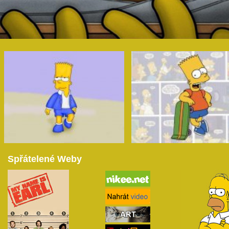
Spřátelené Weby