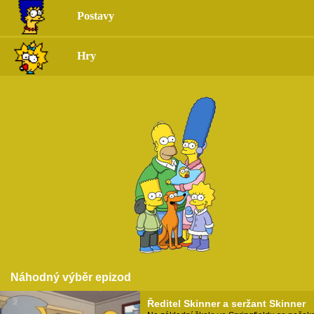
Postavy
Hry
Náhodný výběr epizod
Ředitel Skinner a seržant Skinner