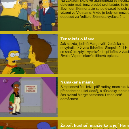
Na základní škole ve Springfieldu se neček
objevuje muž, jenž o sobě prohlašuje, že je
Seymour Skinner a že se po dvaceti letech v
vězení ve Vietnamu. A kdo je tedy ten muž, 
doposud za ředitele Skinnera vydával? ...
Tentokrát o lásce
Jak se zdá, jediná Marge věří, že láska se
nevytratila z života lidského. Skepsi dětí i 
se snaží rozptýlit vyprávěním příběhu z vlas
života. Vzpomínková střihová epizoda. ...
Namakaná máma
Simpsonovi čelí krizi: pilíř rodiny, maminku
přepadne na ulici zloděj, a důsledky tohoto
čas ovlivní Marge samotnou i chod celé
domácnosti. ...
Žabař, kuchař, manželka a její Hom