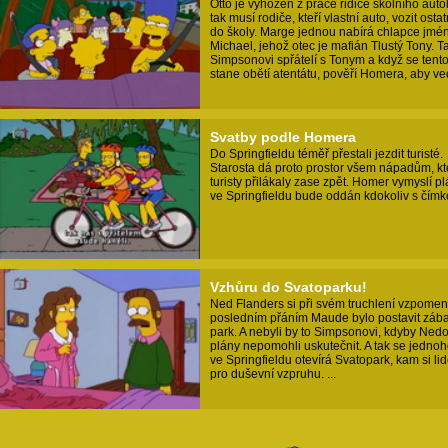
Otto je vyhozen z práce řidiče školního aut
tak musí rodiče, kteří vlastní auto, vozit ostat
do školy. Marge jednou nabírá chlapce jm
Michael, jehož otec je mafián Tlustý Tony. T
Simpsonovi spřátelí s Tonym a když se tent
stane obětí atentátu, pověří Homera, aby vedl
Svatby podle Homera
Do Springfieldu téměř přestali jezdit turisté.
Starosta dá proto prostor všem nápadům, kt
turisty přilákaly zase zpět. Homer vymyslí pl
ve Springfieldu bude oddán kdokoliv s čímkoli
Vzhůru do Svatoparku!
Ned Flanders si při svém truchlení vzpomen
posledním přáním Maude bylo postavit záb
park. A nebyli by to Simpsonovi, kdyby Nedo
plány nepomohli uskutečnit. A tak se jedno
ve Springfieldu otevírá Svatopark, kam si li
pro duševní vzpruhu. ...