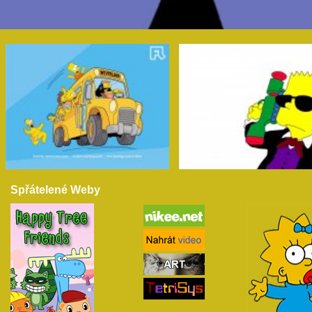
Spřátelené Weby