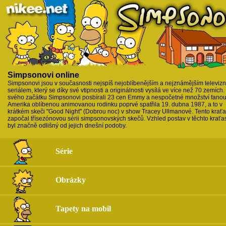
Simpsonovi online
Simpsonovi jsou v současnosti nejspíš nejoblíbenějším a nejznámějším televiz
seriálem, který se díky své vtipnosti a originálnosti vysílá ve více než 70 zemích
svého začátku Simpsonovi posbírali 23 cen Emmy a nespočetné množství fanou
Amerika oblíbenou animovanou rodinku poprvé spatřila 19. dubna 1987, a to v
krátkém skeči "Good Night" (Dobrou noc) v show Tracey Ullmanové. Tento krať
započal třísezónovou sérii simpsonovských skečů. Vzhled postav v těchto krať
byl značně odlišný od jejich dnešní podoby.
Série
Obrázky
Tapety na mobil