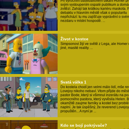
Při výročním baseballovém utkání Homer p
svým vystoupením ospalé publikum a domá
zvítězí. Zahájí tak krátkou kariéru maskota. 
debaklu v hlavním městě však o popularitu
nepřichází: tu mu zajišťuje vyprávění o své
nezdaru v místní hospodě. ...
Život v kostce
Simpsonovi žijí ve světě z Lega, ale Homer
jiné, masité reality. ...
Svatá válka 1
Do kostela chodí jen velmi málo lidí, mše r
Lovejoy nikoho nebaví. Vtom přijde do měs
pastor Bode, který si všimnul inzerátu na po
pomocného pastora, který vyvěsila Helen. 
okamžitě zaujme farníky a kostel bez probl
naplní. Je tak úspěšný, že reverend Lovejoy
propuštěn... A nyní je ...
Kdo se bojí pokrývače?