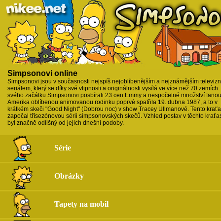
Simpsonovi online
Simpsonovi jsou v současnosti nejspíš nejoblíbenějším a nejznámějším televiz
seriálem, který se díky své vtipnosti a originálnosti vysílá ve více než 70 zemích
svého začátku Simpsonovi posbírali 23 cen Emmy a nespočetné množství fanou
Amerika oblíbenou animovanou rodinku poprvé spatřila 19. dubna 1987, a to v
krátkém skeči "Good Night" (Dobrou noc) v show Tracey Ullmanové. Tento krať
započal třísezónovou sérii simpsonovských skečů. Vzhled postav v těchto krať
byl značně odlišný od jejich dnešní podoby.
Série
Obrázky
Tapety na mobil