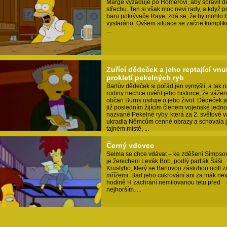
Marge vyžaduje po Homerovi, aby spravil 
střechu. Ten si však moc neví rady, a když p
baru pokrývače Raye, zdá se, že by mohlo b
vystaráno. Ovšem situace se začne kompli
...
Zuřící dědeček a jeho reptající vnu
prokletí pekelných ryb
Bartův dědeček si pořád jen vymýšlí, a tak n
rodiny nechce uvěřit jeho historce, že váže
občan Burns usiluje o jeho život. Dědeček j
již posledním žijícím členem vojenské jedno
nazvané Pekelné ryby, která za 2. světové v
ukradla Němcům cenné obrazy a schovala 
tajném místě, ...
Černý vdovec
Selma se chce vdávat – ke zděšení Simps
je ženichem Levák Bob, podlý parťák Šáši
Krustyho, který se Bartovou zásluhou ocitl z
mřížemi. Bart jeho cukrování ani za mák nev
hodině H zachrání nemilovanou tetu před
nejhorším. ...