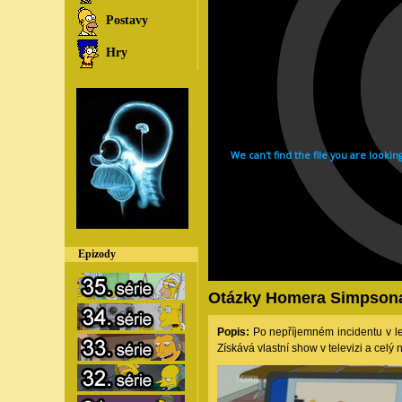
Postavy
Hry
Epizody
Otázky Homera Simpson
Popis:
Po nepříjemném incidentu v le
Získává vlastní show v televizi a celý