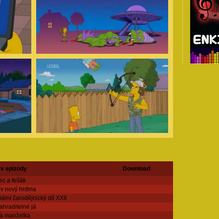
v epizody
Download
ec a fešák
ův nový hrdina
ální čarodějnický díl XXII
ahraditelné já
á manželka