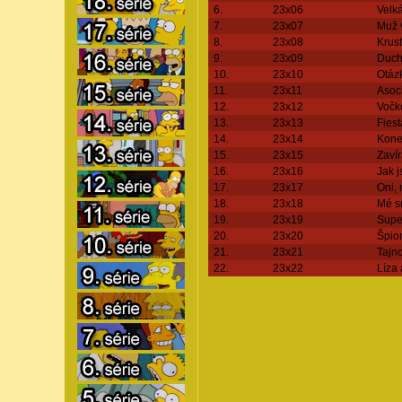
6.
23x06
Velká
7.
23x07
Muž 
8.
23x08
Krus
9.
23x09
Duch
10.
23x10
Otáz
11.
23x11
Asoci
12.
23x12
Vočk
13.
23x13
Fiest
14.
23x14
Kone
15.
23x15
Zaví
16.
23x16
Jak 
17.
23x17
Oni, 
18.
23x18
Mé sr
19.
23x19
Super
20.
23x20
Špion
21.
23x21
Tajn
22.
23x22
Líza