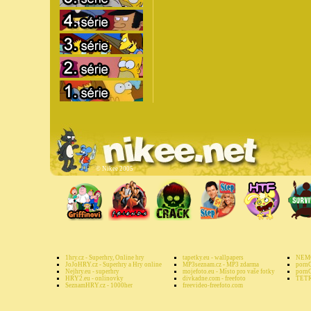
©
Nikee 2005
1hry.cz - Superhry, Online hry
tapetky.eu - wallpapers
NEMO
JoJoHRY.cz - Superhry a Hry online
MP3seznam.cz - MP3 zdarma
pornG
Nejhry.eu - superhry
mojefoto.eu - Místo pro vaše fotky
pornG
HRY2.eu - onlinovky
divkadne.com - freefoto
TETR
SeznamHRY.cz - 1000her
freevideo-freefoto.com