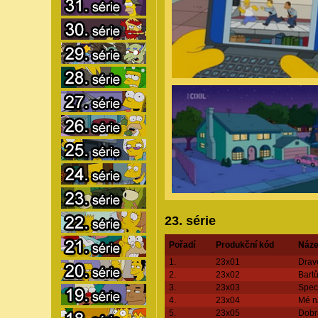
23. série
Pořadí
Produkční kód
Náze
1.
23x01
Drav
2.
23x02
Bart
3.
23x03
Speci
4.
23x04
Mé n
5.
23x05
Dobr