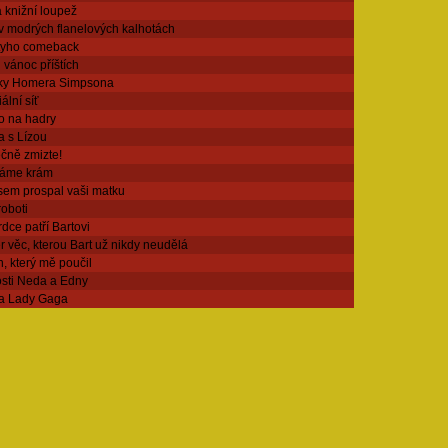
 knižní loupež
v modrých flanelových kalhotách
tyho comeback
 vánoc příštích
ky Homera Simpsona
ální síť
o na hadry
a s Lízou
čně zmizte!
ráme krám
jsem prospal vaši matku
roboti
dce patří Bartovi
 věc, kterou Bart už nikdy neudělá
, který mě poučil
osti Neda a Edny
 a Lady Gaga