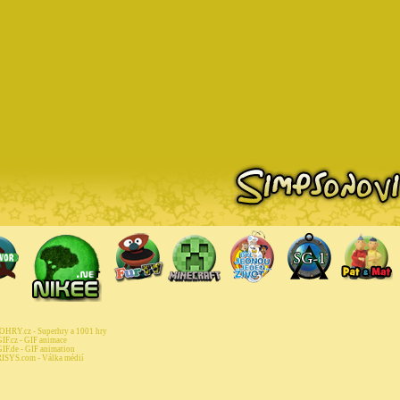
HRY.cz - Superhry a 1001 hry
IF.cz - GIF animace
IF.de - GIF animation
ISYS.com - Válka médií