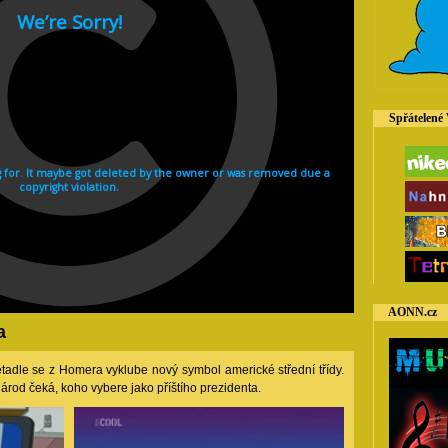
Spřátelené
AONN.cz
a
tadle se z Homera vyklube nový symbol americké střední třídy.
 národ čeká, koho vybere jako příštího prezidenta.