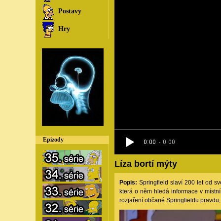
Postavy
Hry
Epizody
Líza bortí mýty
Popis:
Springfield slaví 200 let od sv
která o něm hledá informace v místním
rozjaření občané Springfieldu pravdu,