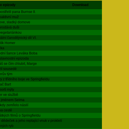
v epizody
Download
ostřelil pana Burnse II.
oaktivní muž
ve, sladký domove
prodává duši
vegetariánkou
ální čarodějnický díl VI.
štík Homer
čka
ední šance Leváka Boba
slavnostní epizoda
š se čím chlubit, Marge
lí sousedé
rův tým
y z třídního boje ve Springfieldu
ač Bart
bortí mýty
r ve službě
 jménem Selma
kdy zemřelo násilí
na cestě
átkých filmů o Springfieldu
í dědeček a jeho reptající vnuk v prokletí
lných ryb