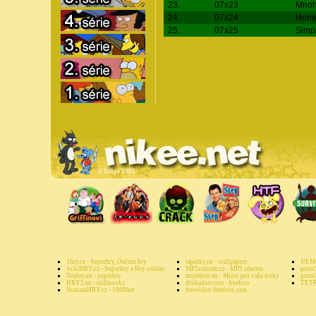
23.
07x23
Mnoh
24.
07x24
Home
25.
07x25
Simp
©
Nikee 2005
1hry.cz - Superhry, Online hry
tapetky.eu - wallpapers
NEMO
JoJoHRY.cz - Superhry a Hry online
MP3seznam.cz - MP3 zdarma
pornG
Nejhry.eu - superhry
mojefoto.eu - Místo pro vaše fotky
pornG
HRY2.eu - onlinovky
divkadne.com - freefoto
TETR
SeznamHRY.cz - 1000her
freevideo-freefoto.com