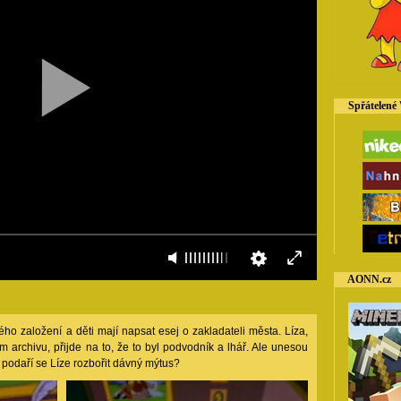
Spřátelené
AONN.cz
ého založení a děti mají napsat esej o zakladateli města. Líza,
 archivu, přijde na to, že to byl podvodník a lhář. Ale unesou
 podaří se Líze rozbořit dávný mýtus?