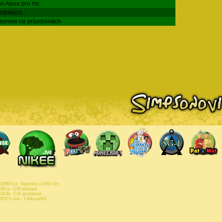
o Apua pro nic
rpalúza
sonovi na prázdninách
HRY.cz - Superhry a 1001 hry
IF.cz - GIF animace
IF.de - GIF animation
ISYS.com - Válka médií