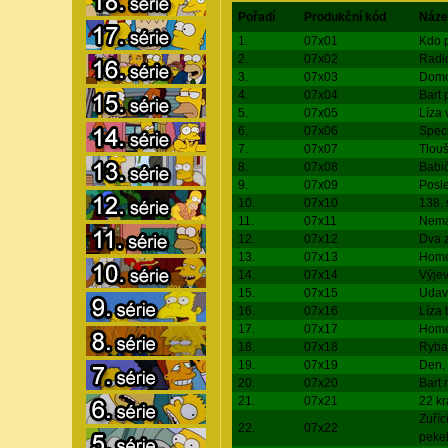
Pořadí
Produkční kód
Náze
1.
07x01
Kdo p
2.
07x02
Radi
3.
07x03
Domo
4.
07x04
Bart 
5.
07x05
Líza 
6.
07x06
Speci
7.
07x07
Tlou
8.
07x08
Babi
9.
07x09
Posl
10.
07x10
138. 
11.
07x11
Nemá
12.
07x12
Dva z
13.
07x13
Home
14.
07x14
Výjev
15.
07x15
Udav
16.
07x16
Líza 
17.
07x17
Home
18.
07x18
Ryba
19.
07x19
Den, 
20.
07x20
Bart 
21.
07x21
22 kr
Zuříc
22.
07x22
peke