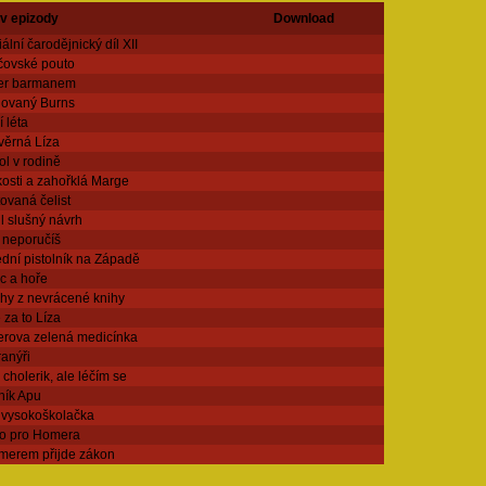
v epizody
Download
ální čarodějnický díl XII
čovské pouto
r barmanem
lovaný Burns
í léta
věrná Líza
l v rodině
osti a zahořklá Marge
ovaná čelist
l slušný návrh
 neporučíš
dní pistolník na Západě
c a hoře
hy z nevrácené knihy
za to Líza
rova zelená medicínka
anýři
cholerik, ale léčím se
ník Apu
 vysokoškolačka
lo pro Homera
merem přijde zákon