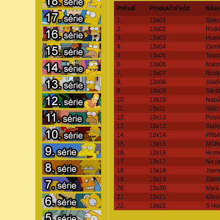
Pořadí
Produkční kód
Náze
1.
13x01
Speci
2.
13x02
Rodi
3.
13x03
Home
4.
13x04
Zami
5.
13x05
Telec
6.
13x06
Malo
7.
13x07
Rozko
8.
13x08
Sladk
9.
13x09
Sdrát
10.
13x10
Napů
11.
13x11
Srdci
12.
13x12
Posle
13.
13x13
Staře
14.
13x14
Příbě
15.
13x15
Může 
16.
13x16
Home
17.
13x17
Na pr
18.
13x18
Jsem 
19.
13x19
Zálet
20.
13x20
Malá
21.
13x21
Křes
22.
13x22
S Ho