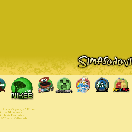
HRY.cz - Superhry a 1001 hry
IF.cz - GIF animace
IF.de - GIF animation
ISYS.com - Válka médií