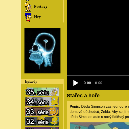
Postavy
Hry
Epizody
Stařec a hoře
Popis:
Děda Simpson zas jednou o so
domově důchodců, Zelda. Aby se jí mo
děda Simpson auto a nový řidičský p