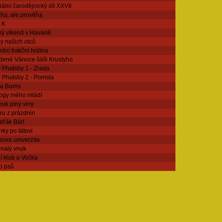
ální čarodějnický díl XXVII
uj, ale prověřuj
 K
ký víkend v Havaně
y našich otců
dní trakční hrdina
dené Vánoce šáši Krustyho
 Phatsby 1 - Zrada
ý Phatsby 2 - Pomsta
 a Burns
ogy mého mládí
ouk plný viny
ru z prázdnin
eťák Bárt
ky po tátovi
sova univerzita
nalý vnuk
í klub u Vočka
o psů