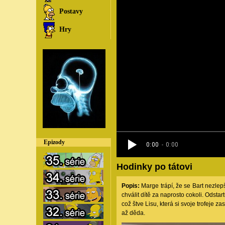
Postavy
Hry
Epizody
Hodinky po tátovi
Popis:
Marge trápí, že se Bart nezlep
chválit dítě za naprosto cokoli. Odstar
což štve Lisu, která si svoje trofeje 
až děda.