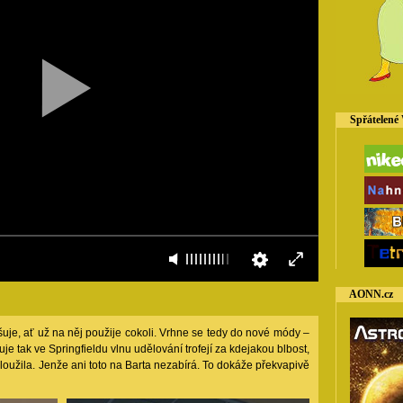
Spřátelené
AONN.cz
šuje, ať už na něj použije cokoli. Vrhne se tedy do nové módy –
tuje tak ve Springfieldu vlnu udělování trofejí za kdejakou blbost,
zasloužila. Jenže ani toto na Barta nezabírá. To dokáže překvapivě