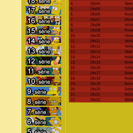
4.
28x04
Speci
5.
28x05
Důvěř
6.
28x06
Kouč
7.
28x07
Divo
8.
28x08
Hřích
9.
28x09
Posle
10.
28x10
Ukra
11.
28x11
Velký
12.
28x12
Velk
13.
28x13
Vepř
14.
28x14
Hotd
15.
28x15
Klob
16.
28x16
Vzhů
17.
28x17
Bask
18.
28x18
Hodin
19.
28x19
Burn
20.
28x20
Doko
21.
28x21
Nočn
22.
28x22
Měst