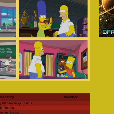
v epizody
Download
 Burnsův létající cirkus
ální rodina
ášíme Boston