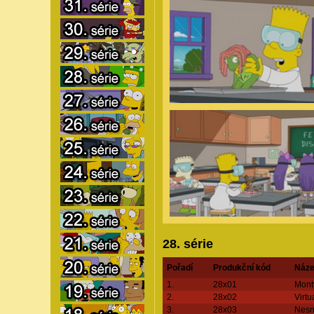
28. série
Pořadí
Produkční kód
Náze
1.
28x01
Monty
2.
28x02
Virtu
3.
28x03
Nesn