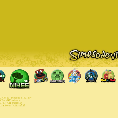
HRY.cz - Superhry a 1001 hry
IF.cz - GIF animace
IF.de - GIF animation
ISYS.com - Válka médií